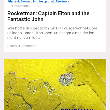
Categories
Filme & Serien
,
Hintergrund
,
Reviews
Posted
4. November 2019
on
Rocketman: Captain Elton and the
Fantastic John
Wer hätte das gedacht? Ein Film ausgerechnet über
Balladen-Barde Elton John. Und sogar einer, der ihn
nicht nur zum Idol...
on
Leave a comment
Rocketman:
Captain
Elton
and
the
Fantastic
John