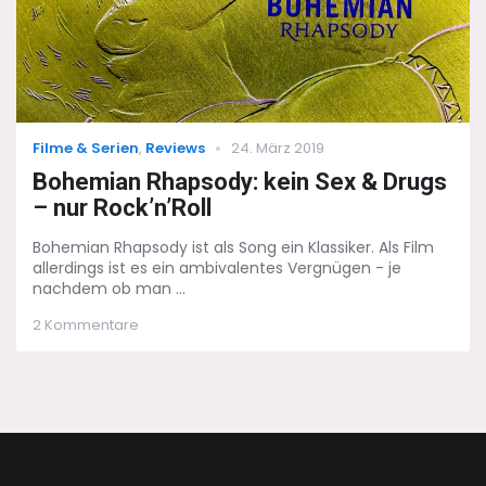
Categories
Posted
Filme & Serien
,
Reviews
24. März 2019
on
Bohemian Rhapsody: kein Sex & Drugs
– nur Rock’n’Roll
Bohemian Rhapsody ist als Song ein Klassiker. Als Film
allerdings ist es ein ambivalentes Vergnügen - je
nachdem ob man ...
zu
2 Kommentare
Bohemian
Rhapsody:
kein
Sex
&
Drugs
–
nur