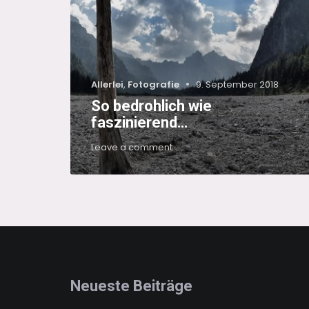
Categories
Posted
Allerlei
,
Fotografie
9. September 2018
on
So bedrohlich wie
faszinierend…
on
Leave a comment
So
bedrohlich
wie
faszinierend…
Neueste Beiträge