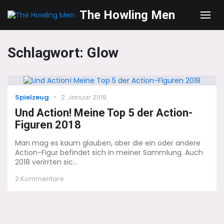
The Howling Men
Men
Schlagwort:
Glow
Categories
Posted
Spielzeug
2. Januar 2019
on
Und Action! Meine Top 5 der Action-
Figuren 2018
Man mag es kaum glauben, aber die ein oder andere
Action-Figur befindet sich in meiner Sammlung. Auch
2018 verirrten sic...
zu
2 Kommentare
Und
Action!
Meine
Top
5