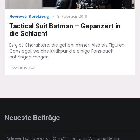
Categories
Posted
Reviews
,
Spielzeug
3. Februar 2019
on
Tactical Suit Batman – Gepanzert in
die Schlacht
Es gibt Charaktere, die gehen immer. Also als Figuren.
Ganz egal, welche Kritikpunkte einige Fans auch
anbringen mögen, ...
zu
1 Kommentar
Tactical
Suit
Batman
–
Gepanzert
in
die
Schlacht
Neueste Beiträge
„Adeventschööörs on Öhrs“: The John Williams Berlin