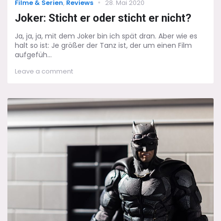
Categories
Posted
Filme & Serien
,
Reviews
28. Mai 2020
on
Joker: Sticht er oder sticht er nicht?
Ja, ja, ja, mit dem Joker bin ich spät dran. Aber wie es
halt so ist: Je größer der Tanz ist, der um einen Film
aufgefüh...
on
Leave a comment
Joker:
Sticht
er
oder
sticht
er
nicht?