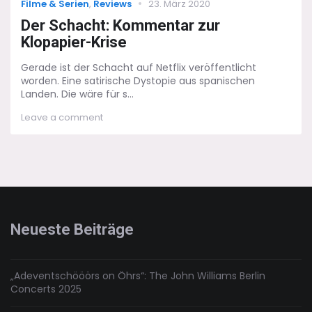
Categories
Posted
Filme & Serien
,
Reviews
23. März 2020
on
Der Schacht: Kommentar zur
Klopapier-Krise
Gerade ist der Schacht auf Netflix veröffentlicht
worden. Eine satirische Dystopie aus spanischen
Landen. Die wäre für s...
on
Leave a comment
Der
Schacht:
Kommentar
zur
Klopapier-
Krise
Neueste Beiträge
„Adeventschööörs on Öhrs“: The John Williams Berlin
Concerts 2025