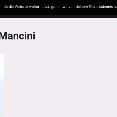
n du die Website weiter nutzt, gehen wir von deinem Einverständnis a
Filme & Serien
Musik
Spielzeug
Literatur
Mancini