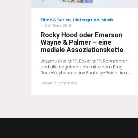
Categories
Filme & Serien
,
Hintergrund
,
Musik
Posted
29. März 2019
on
Rocky Hood oder Emerson
Wayne & Palmer – eine
mediale Assoziationskette
Jazzmusiker trifft Boxer trifft Rennfahrer –
und alle begeben sich mit einem Prog
Rock-Keyboarder ins Fantasy-Reich. Am ...
on
Leave a comment
Rocky
Hood
oder
Emerson
Wayne
&
Palmer
–
eine