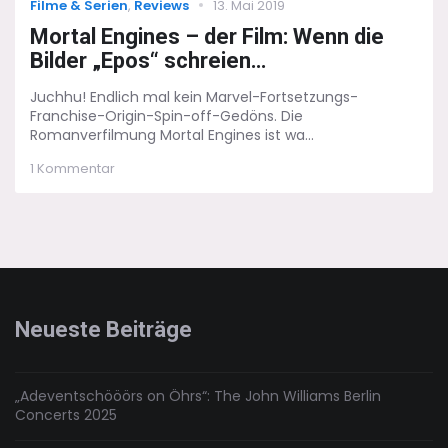
Categories
Posted
Filme & Serien
,
Reviews
13. Mai 2019
on
Mortal Engines – der Film: Wenn die
Bilder „Epos“ schreien…
Juchhu! Endlich mal kein Marvel-Fortsetzungs-
Franchise-Origin-Spin-off-Gedöns. Die
Romanverfilmung Mortal Engines ist wa...
zu
1 Kommentar
Mortal
Engines
–
der
Film:
Wenn
die
Bilder
Neueste Beiträge
„Epos“
schreien…
„Adeventschööörs on Öhrs“: The John Williams Berlin
Concerts 2025