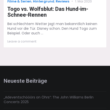
Categories
Posted
Filme & Serien
,
Hintergrund
,
Reviews
1. Mai 2020
on
Togo vs. Wolfsblut: Das Hund-im-
Schnee-Rennen
Bei schlechtem Wetter jagt man bekanntlich keinen
Hund vor die Tür. Disney schon. Den Hund Togo zum
Beispiel. Oder auch ...
on
Leave a comment
Togo
vs.
Wolfsblut:
Das
Hund-
im-
Schnee-
Rennen
Neueste Beiträge
„Adeventschööörs on Öhrs“: The John Williams Berlin
Concerts 2025