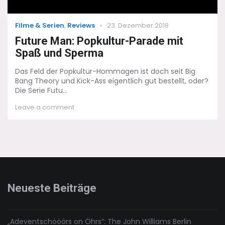
Categories
Posted
Filme & Serien
,
Reviews
23. Dezember 2018
on
Future Man: Popkultur-Parade mit
Spaß und Sperma
Das Feld der Popkultur-Hommagen ist doch seit Big
Bang Theory und Kick-Ass eigentlich gut bestellt, oder?
Die Serie Futu...
on
Leave a comment
Future
Man:
Popkultur-
Parade
mit
Spaß
und
Sperma
Neueste Beiträge
„Adeventschööörs on Öhrs“: The John Williams Berlin