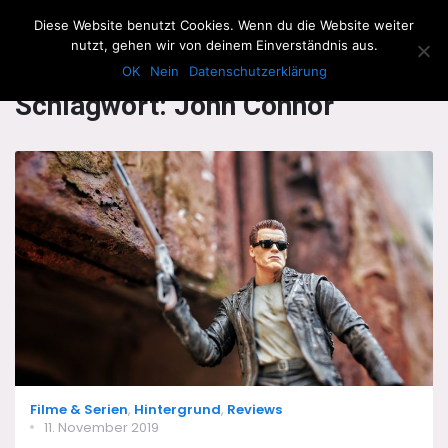
The Howling Men
Diese Website benutzt Cookies. Wenn du die Website weiter
Men
nutzt, gehen wir von deinem Einverständnis aus.
OK
Nein
Datenschutzerklärung
Schlagwort:
John Connor
Categories
Filme & Serien
,
Hintergrund
,
Reviews
Posted
11. November 2019
on