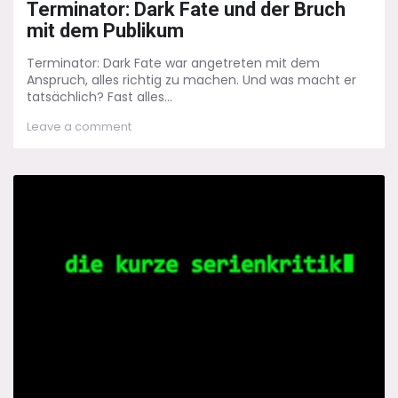
Terminator: Dark Fate und der Bruch
mit dem Publikum
Terminator: Dark Fate war angetreten mit dem
Anspruch, alles richtig zu machen. Und was macht er
tatsächlich? Fast alles...
on
Leave a comment
Terminator:
Dark
Fate
und
der
Bruch
mit
dem
Publikum