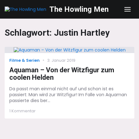
The Howling Men
Men
Schlagwort:
Justin Hartley
Categories
Posted
Filme & Serien
3. Januar 2019
on
Aquaman – Von der Witzfigur zum
coolen Helden
Da passt man einmal nicht auf und schon ist es
passiert: Man wird zur Witzfigur! Im Falle von Aquaman
passierte dies ber...
zu
1 Kommentar
Aquaman
–
Von
der
Witzfigur