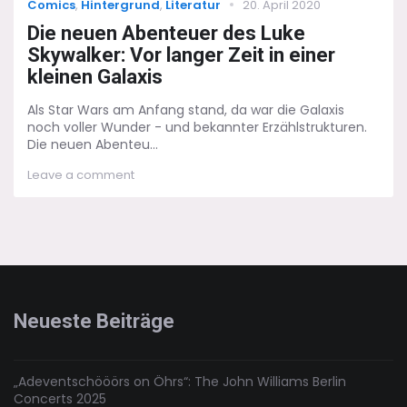
Categories
Posted
Comics
,
Hintergrund
,
Literatur
20. April 2020
on
Die neuen Abenteuer des Luke
Skywalker: Vor langer Zeit in einer
kleinen Galaxis
Als Star Wars am Anfang stand, da war die Galaxis
noch voller Wunder - und bekannter Erzählstrukturen.
Die neuen Abenteu...
on
Leave a comment
Die
neuen
Abenteuer
des
Luke
Skywalker:
Vor
langer
Neueste Beiträge
Zeit
in
einer
kleinen
„Adeventschööörs on Öhrs“: The John Williams Berlin
Galaxis
Concerts 2025