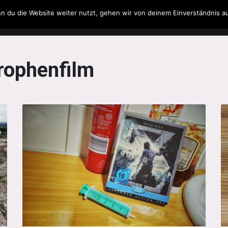
n du die Website weiter nutzt, gehen wir von deinem Einverständnis a
Filme & Serien
Musik
Spielzeug
Literatur
rophenfilm