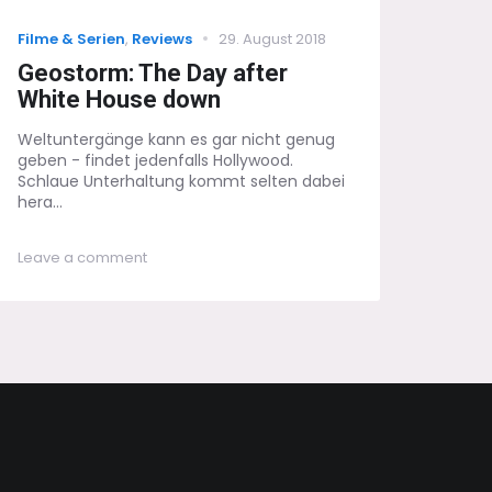
Categories
Posted
Filme & Serien
,
Reviews
29. August 2018
on
Geostorm: The Day after
White House down
Weltuntergänge kann es gar nicht genug
geben - findet jedenfalls Hollywood.
Schlaue Unterhaltung kommt selten dabei
hera...
on
Leave a comment
Geostorm:
The
Day
after
White
House
down