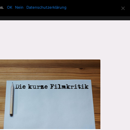
us.
OK
Nein
Datenschutzerklärung
Allerlei
Über die Howling Men
Search