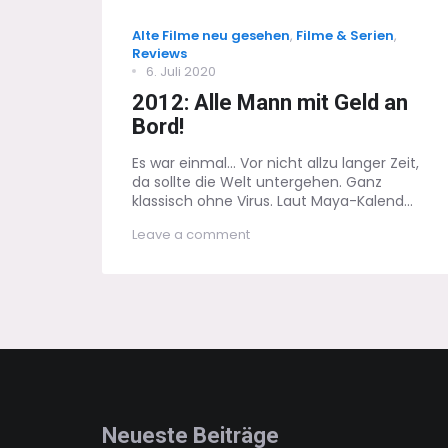
Categories
Alte Filme neu gesehen
,
Filme & Serien
,
Reviews
Posted
6. Juli 2020
on
2012: Alle Mann mit Geld an
Bord!
Es war einmal... Vor nicht allzu langer Zeit,
da sollte die Welt untergehen. Ganz
klassisch ohne Virus. Laut Maya-Kalend...
on
Leave a comment
2012:
Alle
Mann
mit
Geld
an
Bord!
Neueste Beiträge