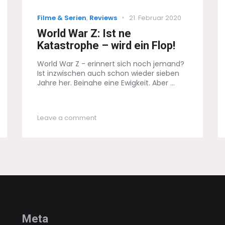
Categories
Posted
Filme & Serien
,
Reviews
21. Februar 2020
on
World War Z: Ist ne
Katastrophe – wird ein Flop!
World War Z - erinnert sich noch jemand?
Ist inzwischen auch schon wieder sieben
Jahre her. Beinahe eine Ewigkeit. Aber ...
on
Leave a comment
World
War
Z:
Ist
ne
Katastrophe
–
wird
ein
Flop!
Meta