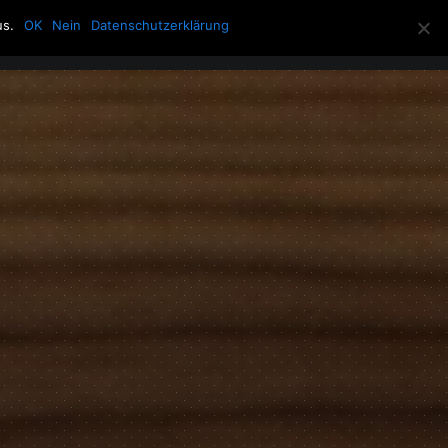
us.
OK
Nein
Datenschutzerklärung
Allerlei
Über die Howling Men
Search