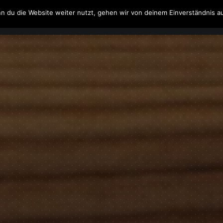
n du die Website weiter nutzt, gehen wir von deinem Einverständnis a
Filme & Serien
Musik
Spielzeug
Literatur