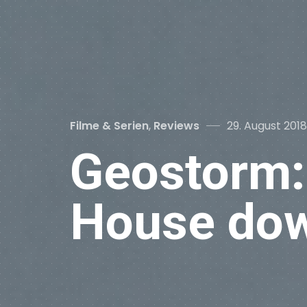
Categories
Posted
Filme & Serien
,
Reviews
29. August 2018
on
Geostorm:
House do