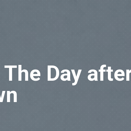
 The Day afte
wn