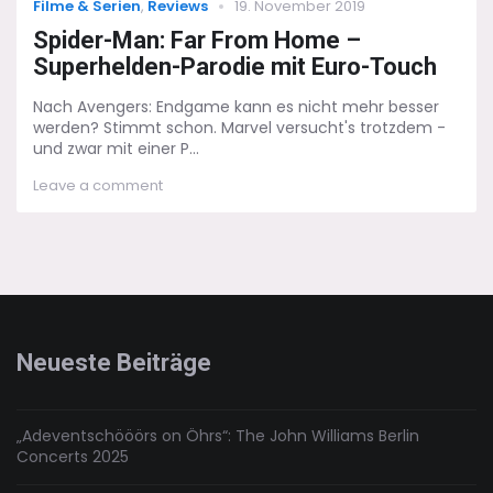
Categories
Posted
Filme & Serien
,
Reviews
19. November 2019
on
Spider-Man: Far From Home –
Superhelden-Parodie mit Euro-Touch
Nach Avengers: Endgame kann es nicht mehr besser
werden? Stimmt schon. Marvel versucht's trotzdem -
und zwar mit einer P...
on
Leave a comment
Spider-
Man:
Far
From
Home
–
Superhelden-
Parodie
Neueste Beiträge
mit
Euro-
Touch
„Adeventschööörs on Öhrs“: The John Williams Berlin
Concerts 2025