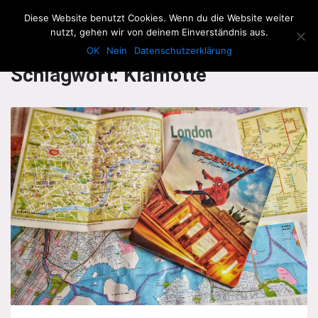
The Howling Men
Diese Website benutzt Cookies. Wenn du die Website weiter
Men
nutzt, gehen wir von deinem Einverständnis aus.
OK
Nein
Datenschutzerklärung
Schlagwort:
Klamotte