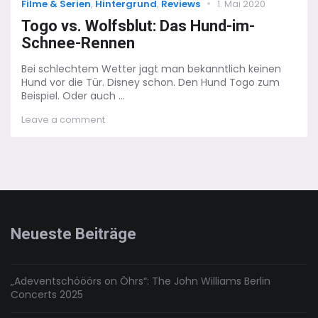
Categories
Posted
Filme & Serien
,
Hintergrund
,
Reviews
1. Mai 2020
on
Togo vs. Wolfsblut: Das Hund-im-
Schnee-Rennen
Bei schlechtem Wetter jagt man bekanntlich keinen
Hund vor die Tür. Disney schon. Den Hund Togo zum
Beispiel. Oder auch ...
on
Leave a comment
Togo
vs.
Wolfsblut:
Das
Hund-
im-
Schnee-
Rennen
Neueste Beiträge
„Adeventschööörs on Öhrs“: The John Williams Berlin
Concerts 2025