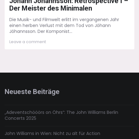
Jóhann Jóhannsson: Retrospective I –
Der Meister des Minimalen
Die Musik- und Filmwelt erlitt im vergangenen Jahr
einen herben Verlust mit dem Tod von Jóhann
Jóhannsson. Der Komponist...
on
Leave a comment
Jóhann
Jóhannsson:
Retrospective
I
–
Der
Meister
des
Neueste Beiträge
Minimalen
„Adeventschööörs on Öhrs“: The John Williams Berlin
Concerts 2025
John Williams in Wien: Nicht zu alt für Action