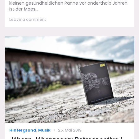
kleinen gesundheitlichen Panne vor anderthalb Jahren
ist der Maes...
on
Leave a comment
John
Williams:
Lebende
Legende
im
Tempel
der
Kunst
Categories
Posted
Hintergrund
,
Musik
25. Mai 2019
on