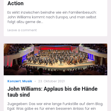
Action
Es wirkt inzwischen beinahe wie ein Familienbesuch:
John Williams kommt nach Europa, und man selbst
folgt allzu gerne de...
on
Leave a comment
John
Williams
in
Wien:
Nicht
zu
alt
für
Action
Categories
Posted
Konzert
,
Musik
23. Oktober 2021
on
John Williams: Applaus bis die Hände
taub sind
Zugegeben: Das war eine lange Funkstille auf dem Blog.
Egal. Was gäbe es für einen besseren Anlass für ein