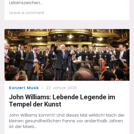
Lebenszeichen...
on
Leave a comment
John
Williams:
Applaus
bis
die
Hände
taub
sind
Categories
Posted
Konzert
,
Musik
22. Januar 2020
on
John Williams: Lebende Legende im
Tempel der Kunst
John Williams kommt! Und dieses Mal wirklich! Nach der
kleinen gesundheitlichen Panne vor anderthalb Jahren
ist der Maes...