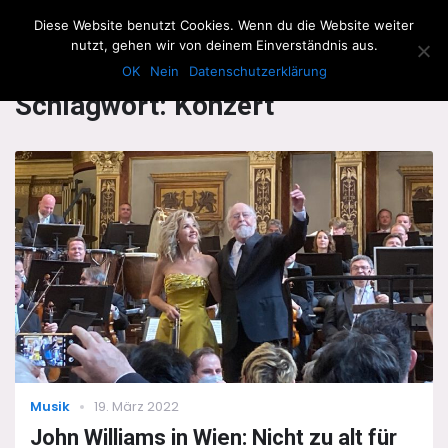
The Howling Men
Diese Website benutzt Cookies. Wenn du die Website weiter
Men
nutzt, gehen wir von deinem Einverständnis aus.
OK
Nein
Datenschutzerklärung
Schlagwort:
Konzert
Categories
Posted
Musik
19. März 2022
on
John Williams in Wien: Nicht zu alt für