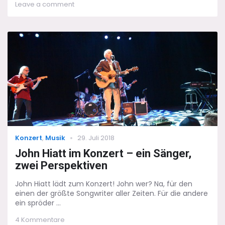
on
Leave a comment
John
Williams:
Lebende
Legende
im
Tempel
der
Kunst
Categories
Posted
Konzert
,
Musik
29. Juli 2018
on
John Hiatt im Konzert – ein Sänger,
zwei Perspektiven
John Hiatt lädt zum Konzert! John wer? Na, für den
einen der größte Songwriter aller Zeiten. Für die andere
ein spröder ...
zu
4 Kommentare