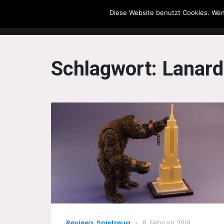
Diese Website benutzt Cookies. Wen
The Howling Men
Schlagwort:
Lanard
Categories
Posted
Reviews
,
Spielzeug
8. Februar 2019