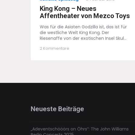
on
King Kong – Neues
Affentheater von Mezco Toys
Was für die Asiaten Godzilla ist, das ist für
die westliche Welt King Kong. Der
Riesenaffe von der exotischen Insel Skul...
zu
2 Kommentare
King
Kong
–
Neues
Affentheater
von
Mezco
Toys
Neueste Beiträge
„Adeventschööörs on Öhrs“: The John Williams
Berlin Concerts 2025