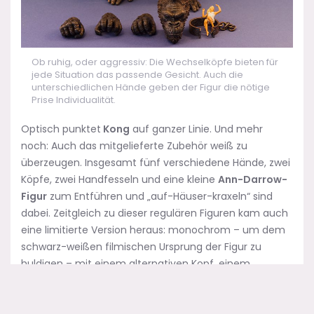
Ob ruhig, oder aggressiv: Die Wechselköpfe bieten für
jede Situation das passende Gesicht. Auch die
unterschiedlichen Hände geben der Figur die nötige
Prise Individualität.
Optisch punktet
Kong
auf ganzer Linie. Und mehr
noch: Auch das mitgelieferte Zubehör weiß zu
überzeugen. Insgesamt fünf verschiedene Hände, zwei
Köpfe, zwei Handfesseln und eine kleine
Ann-Darrow-
Figur
zum Entführen und „auf-Häuser-kraxeln“ sind
dabei. Zeitgleich zu dieser regulären Figuren kam auch
eine limitierte Version heraus: monochrom – um dem
schwarz-weißen filmischen Ursprung der Figur zu
huldigen – mit einem alternativen Kopf, einem
Affenschädel und Knochen. Der Rest entspricht der
normalen Variante.