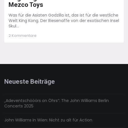
Mezco Toys
Was für die Asiaten Godzilla ist, das ist für die westliche
Welt King Kong. Der Riesenaffe von der exotischen Insel
Skul...
zu
2 Kommentare
King
Kong
–
Neues
Affentheater
von
Mezco
Toys
Neueste Beiträge
„Adeventschööörs on Öhrs“: The John Williams Berlin
Concerts 2025
John Williams in Wien: Nicht zu alt für Action