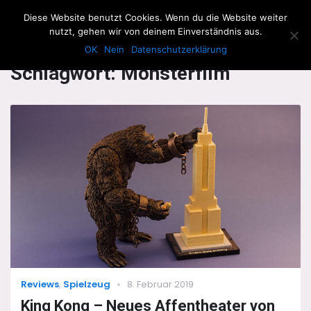
The Howling Men
Diese Website benutzt Cookies. Wenn du die Website weiter
Men
nutzt, gehen wir von deinem Einverständnis aus.
OK
Nein
Datenschutzerklärung
Schlagwort:
Monsterfilm
Categories
Posted
Reviews
,
Spielzeug
8. Februar 2019
on
King Kong – Neues Affentheater von