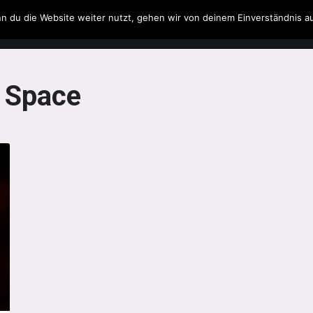
n du die Website weiter nutzt, gehen wir von deinem Einverständnis a
Filme & Serien
Musik
Spielzeug
Literatur
n Space