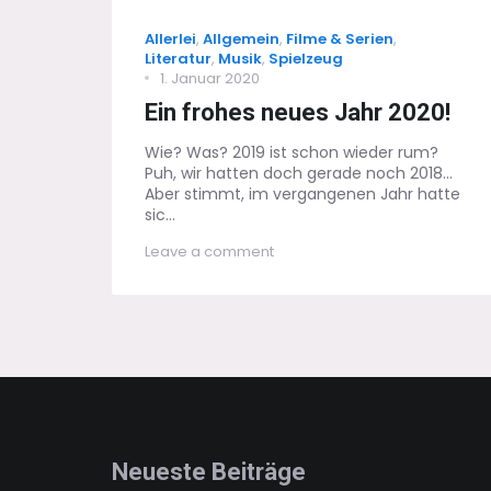
Categories
Allerlei
,
Allgemein
,
Filme & Serien
,
Literatur
,
Musik
,
Spielzeug
Posted
1. Januar 2020
on
Ein frohes neues Jahr 2020!
Wie? Was? 2019 ist schon wieder rum?
Puh, wir hatten doch gerade noch 2018...
Aber stimmt, im vergangenen Jahr hatte
sic...
on
Leave a comment
Ein
frohes
neues
Jahr
2020!
Neueste Beiträge