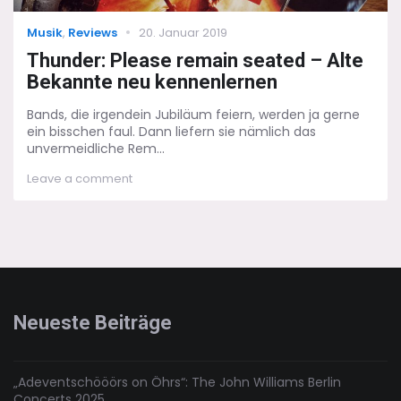
Categories
Posted
Musik
,
Reviews
20. Januar 2019
on
Thunder: Please remain seated – Alte
Bekannte neu kennenlernen
Bands, die irgendein Jubiläum feiern, werden ja gerne
ein bisschen faul. Dann liefern sie nämlich das
unvermeidliche Rem...
on
Leave a comment
Thunder:
Please
remain
seated
–
Alte
Bekannte
neu
Neueste Beiträge
kennenlernen
„Adeventschööörs on Öhrs“: The John Williams Berlin
Concerts 2025