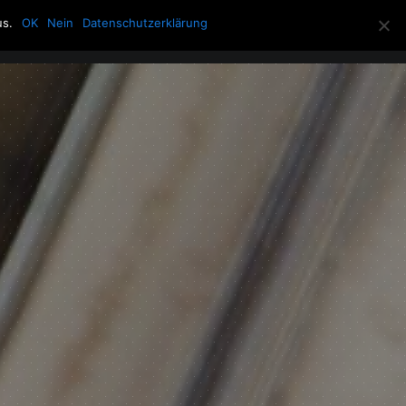
us.
OK
Nein
Datenschutzerklärung
Allerlei
Über die Howling Men
Search