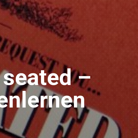
 seated –
enlernen