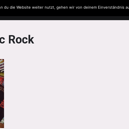
n du die Website weiter nutzt, gehen wir von deinem Einverständnis a
Filme & Serien
Musik
Spielzeug
Literatur
c Rock