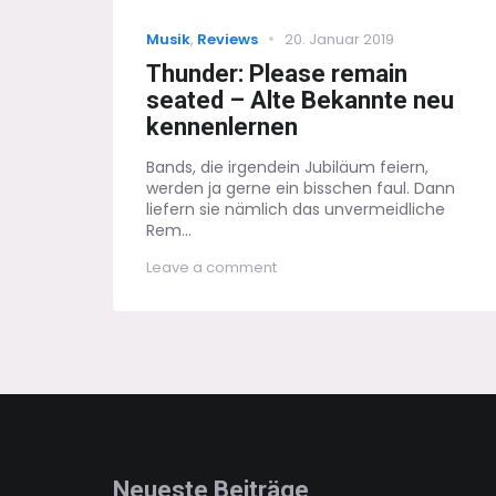
Categories
Posted
Musik
,
Reviews
20. Januar 2019
on
Thunder: Please remain
seated – Alte Bekannte neu
kennenlernen
Bands, die irgendein Jubiläum feiern,
werden ja gerne ein bisschen faul. Dann
liefern sie nämlich das unvermeidliche
Rem...
on
Leave a comment
Thunder:
Please
remain
seated
–
Alte
Bekannte
neu
kennenlernen
Neueste Beiträge