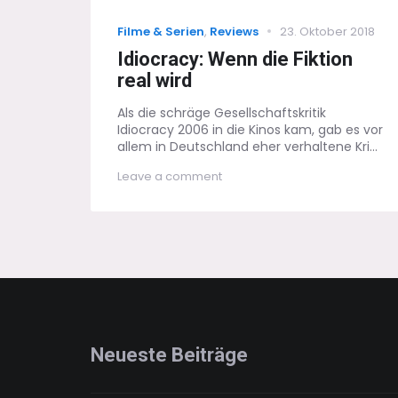
Categories
Posted
Filme & Serien
,
Reviews
23. Oktober 2018
on
Idiocracy: Wenn die Fiktion
real wird
Als die schräge Gesellschaftskritik
Idiocracy 2006 in die Kinos kam, gab es vor
allem in Deutschland eher verhaltene Kri...
on
Leave a comment
Idiocracy:
Wenn
die
Fiktion
real
wird
Neueste Beiträge