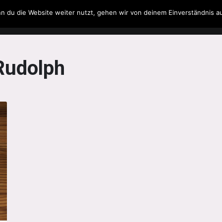
n du die Website weiter nutzt, gehen wir von deinem Einverständnis a
Filme & Serien
Musik
Spielzeug
Literatur
Rudolph