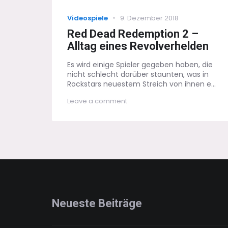
Categories
Posted
Videospiele
9. Dezember 2018
on
Red Dead Redemption 2 –
Alltag eines Revolverhelden
Es wird einige Spieler gegeben haben, die
nicht schlecht darüber staunten, was in
Rockstars neuestem Streich von ihnen e...
on
Leave a comment
Red
Dead
Redemption
2
–
Alltag
eines
Revolverhelden
Neueste Beiträge