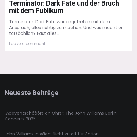
Terminator: Dark Fate und der Bruch
mit dem Publikum
Terminator: Dark Fate war angetreten mit dem
Anspruch, alles richtig zu machen. Und was macht er
tatsächlich? Fast alles...
on
Leave a comment
Terminator:
Dark
Fate
und
der
Bruch
mit
dem
Neueste Beiträge
Publikum
„Adeventschööörs on Öhrs“: The John Williams Berlin
Concerts 2025
John Williams in Wien: Nicht zu alt für Action