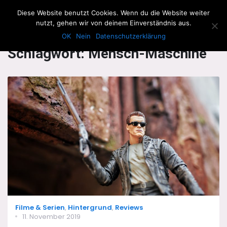
The Howling Men
Diese Website benutzt Cookies. Wenn du die Website weiter
Men
nutzt, gehen wir von deinem Einverständnis aus.
OK
Nein
Datenschutzerklärung
Schlagwort:
Mensch-Maschine
Categories
Filme & Serien
,
Hintergrund
,
Reviews
Posted
11. November 2019
on