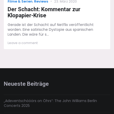
Categories
Posted
Filme & Serien
,
Reviews
23. März 2020
on
Der Schacht: Kommentar zur
Klopapier-Krise
Gerade ist der Schacht auf Netflix veröffentlicht
worden. Eine satirische Dystopie aus spanischen
Landen. Die wäre für s...
on
Leave a comment
Der
Schacht:
Kommentar
zur
Klopapier-
Krise
Neueste Beiträge
„Adeventschööörs on Öhrs“: The John Williams Berlin
Concerts 2025