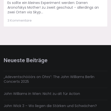
Es sollte ein kleines Experiment werden: Darren
Aronofskys Mother! zu zweit geschaut - allerdings an
zwei Orten via Skyp...
zu
3 Kommentare
Mother!
–
Ein
hartes
Stück
Arbeit
Neueste Beiträge
„Adeventschööörs on Öhrs“: The John Williams Berlin
Concerts 2025
John Williams in Wien: Nicht zu alt für Action
John Wick 3 – Wo liegen die Stärken und Schwächen?