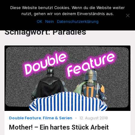
The Howling Men
Diese Website benutzt Cookies. Wenn du die Website weiter
Men
nutzt, gehen wir von deinem Einverständnis aus.
OK
Nein
Datenschutzerklärung
Schlagwort:
Paradies
Categories
Posted
Double Feature
,
Filme & Serien
12. August 2018
on
Mother! – Ein hartes Stück Arbeit