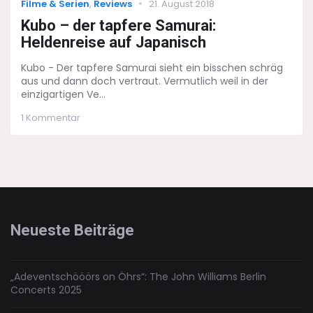
Categories
Posted
Filme & Serien
,
Reviews
21. August 2018
on
Kubo – der tapfere Samurai:
Heldenreise auf Japanisch
Kubo - Der tapfere Samurai sieht ein bisschen schräg
aus und dann doch vertraut. Vermutlich weil in der
einzigartigen Ve...
zu
1 Kommentar
Kubo
–
der
tapfere
Samurai:
Heldenreise
auf
Japanisch
Neueste Beiträge
„Adeventschööörs on Öhrs“: The John Williams Berlin
Concerts 2025