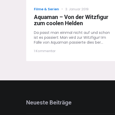
Categories
Posted
Filme & Serien
3. Januar 2019
on
Aquaman – Von der Witzfigur
zum coolen Helden
Da passt man einmal nicht auf und schon
ist es passiert: Man wird zur Witzfigur! Im
Falle von Aquaman passierte dies ber...
zu
1 Kommentar
Aquaman
–
Von
der
Witzfigur
zum
coolen
Helden
Neueste Beiträge