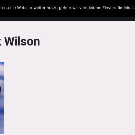
n du die Website weiter nutzt, gehen wir von deinem Einverständnis a
Filme & Serien
Musik
Spielzeug
Literatur
k Wilson