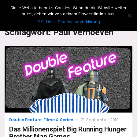
The Howling Men
Diese Website benutzt Cookies. Wenn du die Website weiter
Men
nutzt, gehen wir von deinem Einverständnis aus.
OK
Nein
Datenschutzerklärung
Schlagwort:
Paul Verhoeven
Categories
Posted
Double Feature
,
Filme & Serien
21. September 2018
on
Das Millionenspiel: Big Running Hunger
Brother Man Games