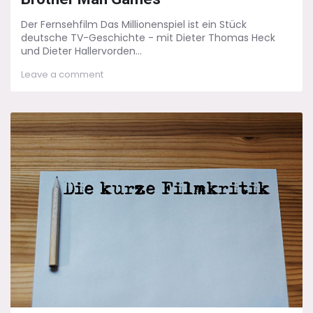
Der Fernsehfilm Das Millionenspiel ist ein Stück
deutsche TV-Geschichte - mit Dieter Thomas Heck
und Dieter Hallervorden...
on
Leave a comment
Das
Millionenspiel:
Big
Running
Hunger
Brother
Man
Games