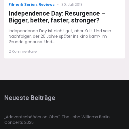
Categories
Posted
Filme & Serien
,
Reviews
30. Juli 2018
on
Independence Day: Resurgence –
Bigger, better, faster, stronger?
Independence Day ist nicht gut, aber Kult. Und sein
Nachfolger, der 20 Jahre später ins Kino kam? Im
Grunde genauso. Und...
zu
2 Kommentare
Independence
Day:
Resurgence
–
Bigger,
better,
faster,
stronger?
Neueste Beiträge
„Adeventschööörs on Öhrs“: The John Williams Berlin
Concerts 2025