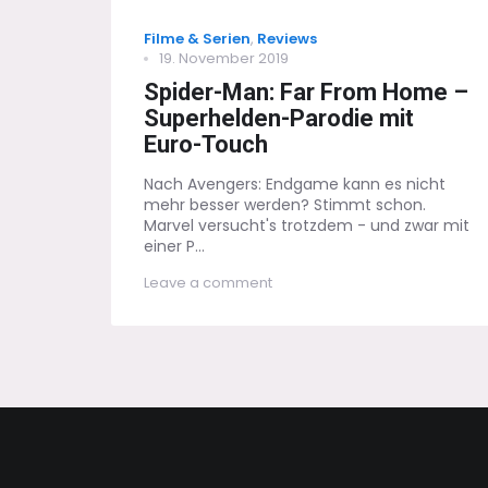
Categories
Filme & Serien
,
Reviews
Posted
19. November 2019
on
Spider-Man: Far From Home –
Superhelden-Parodie mit
Euro-Touch
Nach Avengers: Endgame kann es nicht
mehr besser werden? Stimmt schon.
Marvel versucht's trotzdem - und zwar mit
einer P...
on
Leave a comment
Spider-
Man:
Far
From
Home
–
Superhelden-
Parodie
mit
Euro-