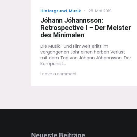
Categories
Posted
Hintergrund
,
Musik
25. Mai 2019
on
Jóhann Jóhannsson:
Retrospective I – Der Meister
des Minimalen
Die Musik- und Filmwelt erlitt im
vergangenen Jahr einen herben Verlust
mit dem Tod von Jóhann Jóhannsson. Der
Komponist...
on
Leave a comment
Jóhann
Jóhannsson:
Retrospective
I
–
Der
Meister
des
Minimalen
Neueste Beiträge