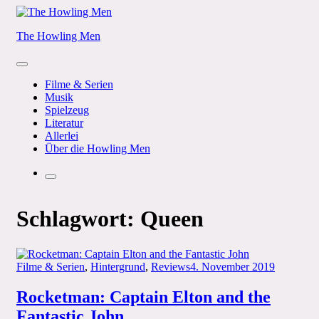
Skip
to
The Howling Men
content
Menu
Filme & Serien
Musik
Spielzeug
Literatur
Allerlei
Über die Howling Men
Search
Schlagwort:
Queen
Categories
Posted
Filme & Serien
,
Hintergrund
,
Reviews
4. November 2019
on
Rocketman: Captain Elton and the
Fantastic John