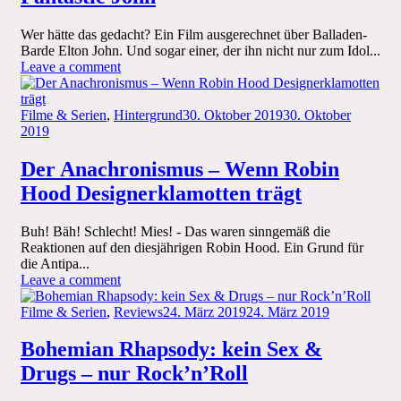
Wer hätte das gedacht? Ein Film ausgerechnet über Balladen-
Barde Elton John. Und sogar einer, der ihn nicht nur zum Idol...
on
Leave a comment
Rocketman:
Captain
Categories
Elton
Posted
Filme & Serien
,
Hintergrund
30. Oktober 2019
30. Oktober
and
on
2019
the
Fantastic
Der Anachronismus – Wenn Robin
John
Hood Designerklamotten trägt
Buh! Bäh! Schlecht! Mies! - Das waren sinngemäß die
Reaktionen auf den diesjährigen Robin Hood. Ein Grund für
die Antipa...
on
Leave a comment
Der
Categories
Anachronismus
Posted
Filme & Serien
,
Reviews
24. März 2019
24. März 2019
–
on
Wenn
Bohemian Rhapsody: kein Sex &
Robin
Drugs – nur Rock’n’Roll
Hood
Designerklamotten