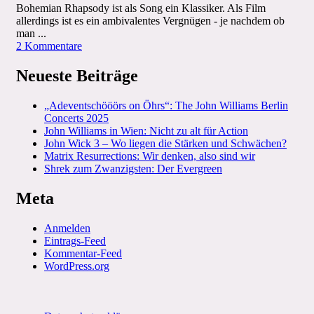
trägt
Bohemian Rhapsody ist als Song ein Klassiker. Als Film
allerdings ist es ein ambivalentes Vergnügen - je nachdem ob
man ...
zu
2 Kommentare
Bohemian
Rhapsody:
Neueste Beiträge
kein
Sex
„Adeventschööörs on Öhrs“: The John Williams Berlin
&
Concerts 2025
Drugs
John Williams in Wien: Nicht zu alt für Action
–
John Wick 3 – Wo liegen die Stärken und Schwächen?
nur
Matrix Resurrections: Wir denken, also sind wir
Rock’n’Roll
Shrek zum Zwanzigsten: Der Evergreen
Meta
Anmelden
Eintrags-Feed
Kommentar-Feed
WordPress.org