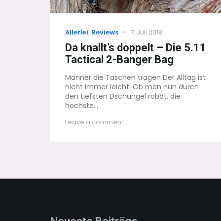
Categories
Posted
Allerlei
,
Reviews
7. Juli 2018
on
Da knallt’s doppelt – Die 5.11
Tactical 2-Banger Bag
Männer die Taschen tragen Der Alltag ist
nicht immer leicht. Ob man nun durch
den tiefsten Dschungel robbt, die
höchste...
on
Leave a comment
Da
knallt’s
doppelt
–
Die
5.11
Tactical
2-
Banger
Bag