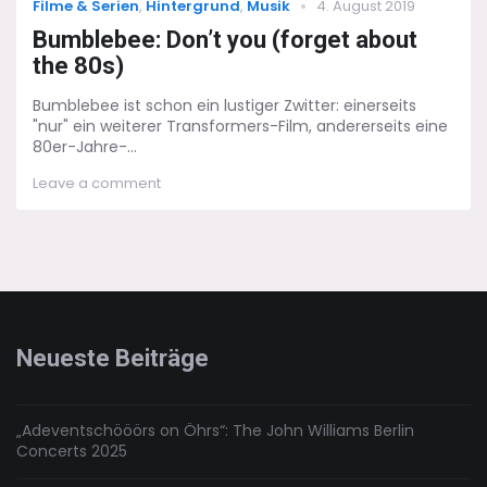
Categories
Posted
Filme & Serien
,
Hintergrund
,
Musik
4. August 2019
on
Bumblebee: Don’t you (forget about
the 80s)
Bumblebee ist schon ein lustiger Zwitter: einerseits
"nur" ein weiterer Transformers-Film, andererseits eine
80er-Jahre-...
on
Leave a comment
Bumblebee:
Don’t
you
(forget
about
the
80s)
Neueste Beiträge
„Adeventschööörs on Öhrs“: The John Williams Berlin
Concerts 2025