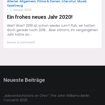
Categories
Allerlei
,
Allgemein
,
Filme & Serien
,
Literatur
,
Musik
,
Spielzeug
Posted
1. Januar 2020
on
Ein frohes neues Jahr 2020!
Wie? Was? 2019 ist schon wieder rum? Puh, wir hatten
doch gerade noch 2018... Aber stimmt, im vergangenen
Jahr hatte sic...
on
Leave a comment
Ein
frohes
neues
Jahr
2020!
Neueste Beiträge
„Adeventschööörs on Öhrs“: The John Williams Berlin
Concerts 2025