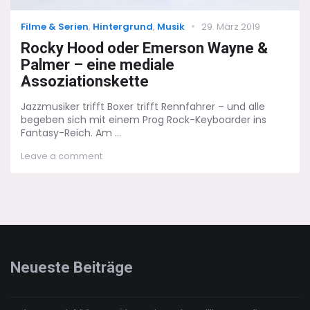
Categories
Posted
Filme & Serien
,
Hintergrund
,
Musik
29. März 2019
on
Rocky Hood oder Emerson Wayne &
Palmer – eine mediale
Assoziationskette
Jazzmusiker trifft Boxer trifft Rennfahrer – und alle
begeben sich mit einem Prog Rock-Keyboarder ins
Fantasy-Reich. Am ...
on
Leave a comment
Rocky
Hood
oder
Emerson
Wayne
&
Palmer
–
Neueste Beiträge
eine
mediale
Assoziationskette