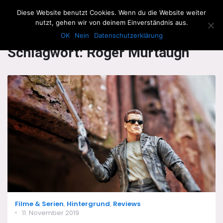
The Howling Men
Diese Website benutzt Cookies. Wenn du die Website weiter
Men
nutzt, gehen wir von deinem Einverständnis aus.
OK
Nein
Datenschutzerklärung
Schlagwort:
Roger Murtaugh
Categories
Filme & Serien
,
Hintergrund
,
Reviews
Posted
11. November 2019
on