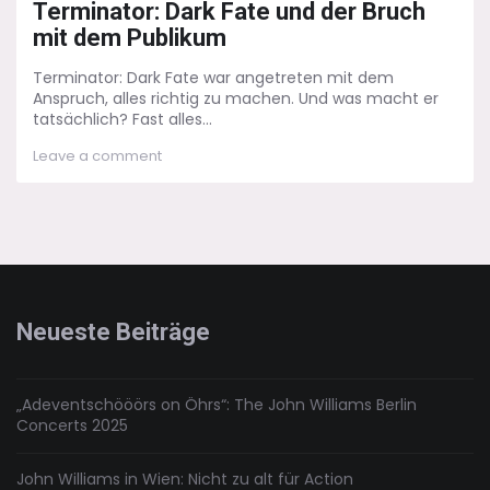
Terminator: Dark Fate und der Bruch
mit dem Publikum
Terminator: Dark Fate war angetreten mit dem
Anspruch, alles richtig zu machen. Und was macht er
tatsächlich? Fast alles...
on
Leave a comment
Terminator:
Dark
Fate
und
der
Bruch
mit
dem
Neueste Beiträge
Publikum
„Adeventschööörs on Öhrs“: The John Williams Berlin
Concerts 2025
John Williams in Wien: Nicht zu alt für Action