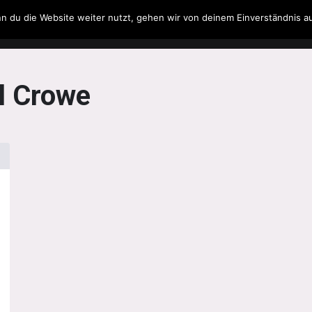
n du die Website weiter nutzt, gehen wir von deinem Einverständnis a
Filme & Serien
Musik
Spielzeug
Literatur
l Crowe