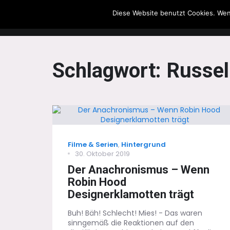
Diese Website benutzt Cookies. Wen
The Howling Men
Schlagwort:
Russel
Categories
Filme & Serien
,
Hintergrund
Posted
30. Oktober 2019
on
Der Anachronismus – Wenn
Robin Hood
Designerklamotten trägt
Buh! Bäh! Schlecht! Mies! - Das waren
sinngemäß die Reaktionen auf den