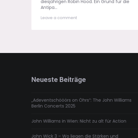
diesjährigen Robin Hood. Ein Grund für die
Antipa...
on
Leave a comment
Der
Anachronismus
–
Wenn
Robin
Hood
Designerklamotten
trägt
Neueste Beiträge
„Adeventschööörs on Öhrs“: The John Williams
Berlin Concerts 2025
John Williams in Wien: Nicht zu alt für Action
John Wick 3 – Wo liegen die Stärken und