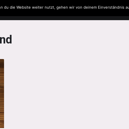
n du die Website weiter nutzt, gehen wir von deinem Einverständnis a
Filme & Serien
Musik
Spielzeug
Literatur
and