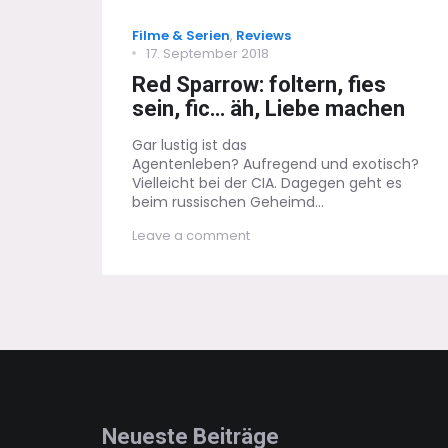
Categories
Filme & Serien
,
Reviews
Posted
17. September 2018
on
Red Sparrow: foltern, fies
sein, fic… äh, Liebe machen
Gar lustig ist das
Agentenleben? Aufregend und exotisch?
Vielleicht bei der CIA. Dagegen geht es
beim russischen Geheimd...
on
Leave a comment
Red
Sparrow:
foltern,
fies
sein,
fic…
äh,
Liebe
machen
Neueste Beiträge