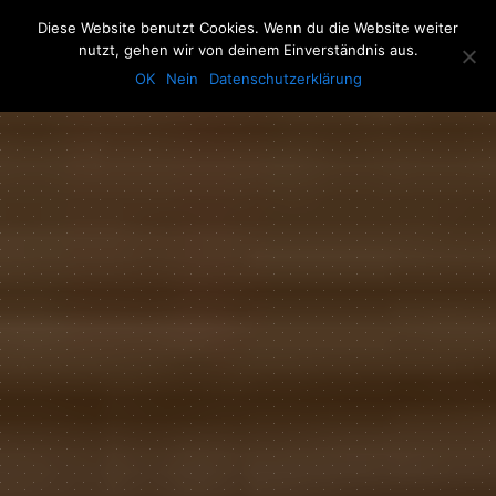
The Howling Men
Diese Website benutzt Cookies. Wenn du die Website weiter
Men
nutzt, gehen wir von deinem Einverständnis aus.
OK
Nein
Datenschutzerklärung