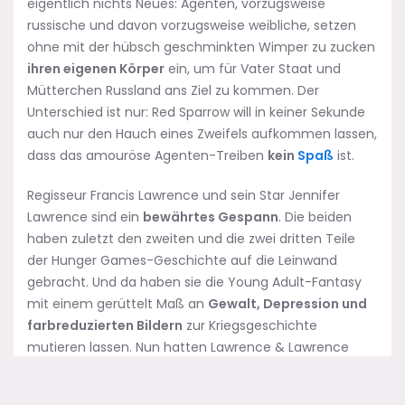
eigentlich nichts Neues: Agenten, vorzugsweise
russische und davon vorzugsweise weibliche, setzen
ohne mit der hübsch geschminkten Wimper zu zucken
ihren eigenen Körper
ein, um für Vater Staat und
Mütterchen Russland ans Ziel zu kommen. Der
Unterschied ist nur: Red Sparrow will in keiner Sekunde
auch nur den Hauch eines Zweifels aufkommen lassen,
dass das amouröse Agenten-Treiben
kein
Spaß
ist.
Regisseur Francis Lawrence und sein Star Jennifer
Lawrence sind ein
bewährtes Gespann
. Die beiden
haben zuletzt den zweiten und die zwei dritten Teile
der Hunger Games-Geschichte auf die Leinwand
gebracht. Und da haben sie die Young Adult-Fantasy
mit einem gerüttelt Maß an
Gewalt, Depression und
farbreduzierten Bildern
zur Kriegsgeschichte
mutieren lassen. Nun hatten Lawrence & Lawrence
wohl etwas Ähnliches mit dem Spionage-Film im Sinn,
und da kam der Roman Red Sparrow des ehemaligen