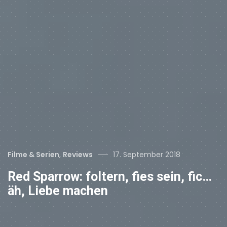
Categories
Posted
Filme & Serien
,
Reviews
17. September 2018
on
Red Sparrow: foltern, fies sein, fic…
äh, Liebe machen