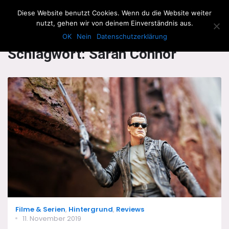
The Howling Men
Diese Website benutzt Cookies. Wenn du die Website weiter
Men
nutzt, gehen wir von deinem Einverständnis aus.
OK
Nein
Datenschutzerklärung
Schlagwort:
Sarah Connor
Categories
Filme & Serien
,
Hintergrund
,
Reviews
Posted
11. November 2019
on