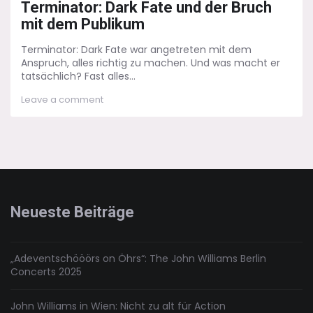
Terminator: Dark Fate und der Bruch
mit dem Publikum
Terminator: Dark Fate war angetreten mit dem
Anspruch, alles richtig zu machen. Und was macht er
tatsächlich? Fast alles...
on
Leave a comment
Terminator:
Dark
Fate
und
der
Bruch
mit
dem
Neueste Beiträge
Publikum
„Adeventschööörs on Öhrs“: The John Williams Berlin
Concerts 2025
John Williams in Wien: Nicht zu alt für Action