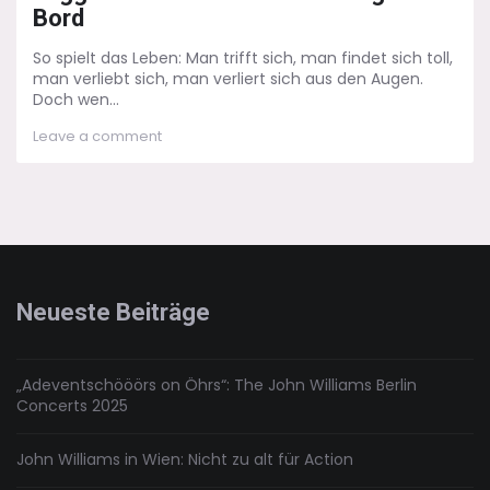
Bord
So spielt das Leben: Man trifft sich, man findet sich toll,
man verliebt sich, man verliert sich aus den Augen.
Doch wen...
on
Leave a comment
Juggernaut
–
Bombenstimmung
an
Bord
Neueste Beiträge
„Adeventschööörs on Öhrs“: The John Williams Berlin
Concerts 2025
John Williams in Wien: Nicht zu alt für Action