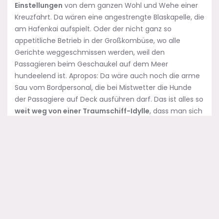
Einstellungen
von dem ganzen Wohl und Wehe einer
Kreuzfahrt. Da wären eine angestrengte Blaskapelle, die
am Hafenkai aufspielt. Oder der nicht ganz so
appetitliche Betrieb in der Großkombüse, wo alle
Gerichte weggeschmissen werden, weil den
Passagieren beim Geschaukel auf dem Meer
hundeelend ist. Apropos: Da wäre auch noch die arme
Sau vom Bordpersonal, die bei Mistwetter die Hunde
der Passagiere auf Deck ausführen darf. Das ist alles so
weit weg von einer Traumschiff-Idylle
, dass man sich
wünscht, der Kahn möge doch sofort in die Luft fliegen
und dem Theater ein Ende bereiten.
Hübsch auch einige Impressionen, die eigentlich nur
am Bildrand
stattfinden und sich eher auf der Tonspur
abspielen. Unterhalten sich zwei Nonnen, während das
Schiff ablegt. Fragt die eine: „Hast du auch schön
gebetet, Schwester?“ Sagt die andere: „Ja, aber ich
mache mir Sorgen wegen des gemeinschaftlichen