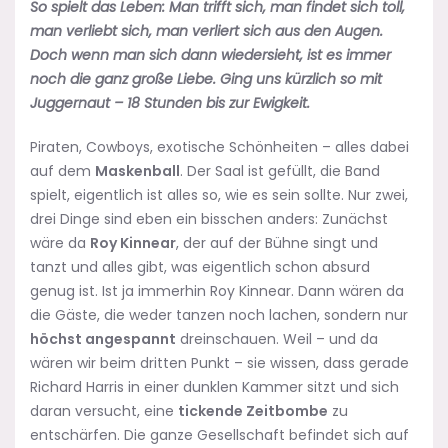
So spielt das Leben: Man trifft sich, man findet sich toll,
man verliebt sich, man verliert sich aus den Augen.
Doch wenn man sich dann wiedersieht, ist es immer
noch die ganz große Liebe. Ging uns kürzlich so mit
J
uggernaut – 18 Stunden bis zur Ewigkeit.
Piraten, Cowboys, exotische Schönheiten – alles dabei
auf dem
Maskenball
. Der Saal ist gefüllt, die Band
spielt, eigentlich ist alles so, wie es sein sollte. Nur zwei,
drei Dinge sind eben ein bisschen anders: Zunächst
wäre da
Roy Kinnear
, der auf der Bühne singt und
tanzt und alles gibt, was eigentlich schon absurd
genug ist. Ist ja immerhin Roy Kinnear. Dann wären da
die Gäste, die weder tanzen noch lachen, sondern nur
höchst angespannt
dreinschauen. Weil – und da
wären wir beim dritten Punkt – sie wissen, dass gerade
Richard Harris in einer dunklen Kammer sitzt und sich
daran versucht, eine
tickende Zeitbombe
zu
entschärfen. Die ganze Gesellschaft befindet sich auf