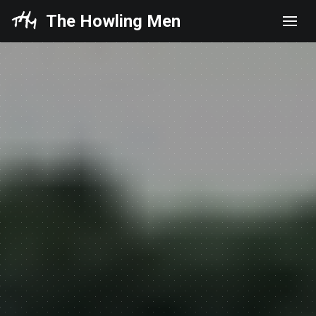
The Howling Men
Men