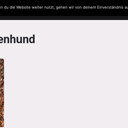
n du die Website weiter nutzt, gehen wir von deinem Einverständnis a
Filme & Serien
Musik
Spielzeug
Literatur
tenhund