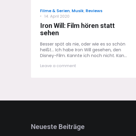
Categories
Filme & Serien
,
Musik
,
Reviews
Posted
14. April 2020
on
Iron Will: Film hören statt
sehen
Besser spät als nie, oder wie es so schön
heißt… Ich habe Iron Will gesehen, den
Disney-Film. Kannte ich noch nicht. Kan...
on
Leave a comment
Iron
Will:
Film
hören
statt
sehen
Neueste Beiträge