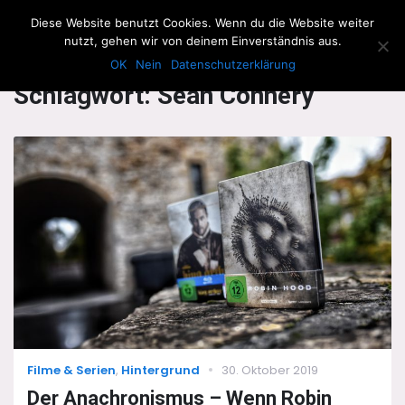
The Howling Men
Diese Website benutzt Cookies. Wenn du die Website weiter
Men
nutzt, gehen wir von deinem Einverständnis aus.
OK
Nein
Datenschutzerklärung
Schlagwort:
Sean Connery
Categories
Posted
Filme & Serien
,
Hintergrund
30. Oktober 2019
on
Der Anachronismus – Wenn Robin