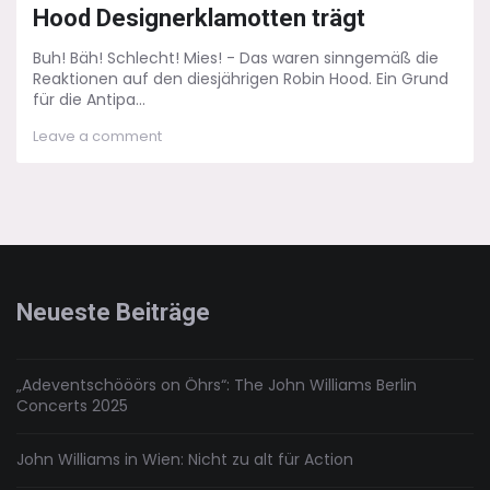
Hood Designerklamotten trägt
Buh! Bäh! Schlecht! Mies! - Das waren sinngemäß die
Reaktionen auf den diesjährigen Robin Hood. Ein Grund
für die Antipa...
on
Leave a comment
Der
Anachronismus
–
Wenn
Robin
Hood
Designerklamotten
trägt
Neueste Beiträge
„Adeventschööörs on Öhrs“: The John Williams Berlin
Concerts 2025
John Williams in Wien: Nicht zu alt für Action