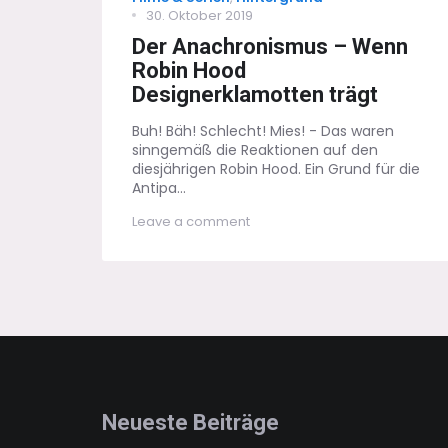
Posted
30. Oktober 2019
on
Der Anachronismus – Wenn
Robin Hood
Designerklamotten trägt
Buh! Bäh! Schlecht! Mies! - Das waren
sinngemäß die Reaktionen auf den
diesjährigen Robin Hood. Ein Grund für die
Antipa...
on
Leave a comment
Der
Anachronismus
–
Wenn
Robin
Hood
Designerklamotten
trägt
Neueste Beiträge