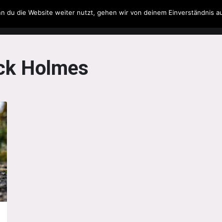
n du die Website weiter nutzt, gehen wir von deinem Einverständnis a
Filme & Serien
Musik
Spielzeug
Literatur
ck Holmes