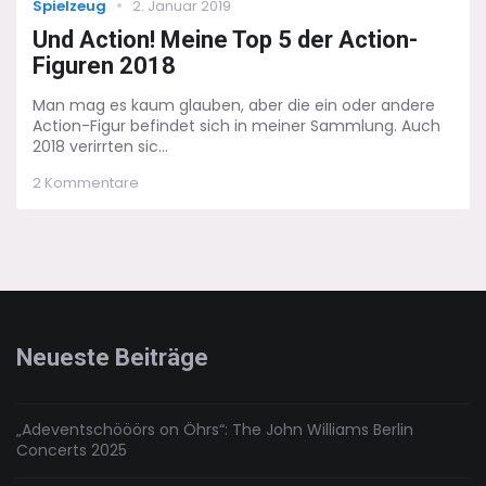
Categories
Posted
Spielzeug
2. Januar 2019
on
Und Action! Meine Top 5 der Action-
Figuren 2018
Man mag es kaum glauben, aber die ein oder andere
Action-Figur befindet sich in meiner Sammlung. Auch
2018 verirrten sic...
zu
2 Kommentare
Und
Action!
Meine
Top
5
der
Action-
Figuren
Neueste Beiträge
2018
„Adeventschööörs on Öhrs“: The John Williams Berlin
Concerts 2025