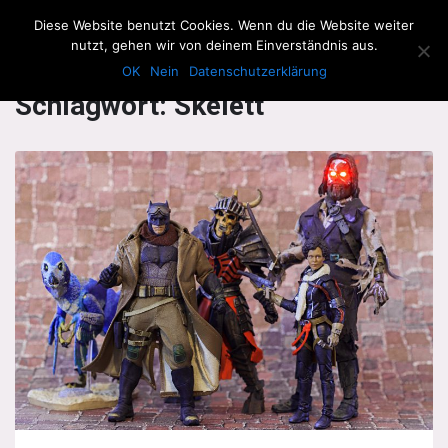
The Howling Men
Diese Website benutzt Cookies. Wenn du die Website weiter
Men
nutzt, gehen wir von deinem Einverständnis aus.
OK
Nein
Datenschutzerklärung
Schlagwort:
Skelett